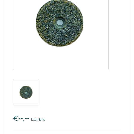
€--,--
Excl. btw