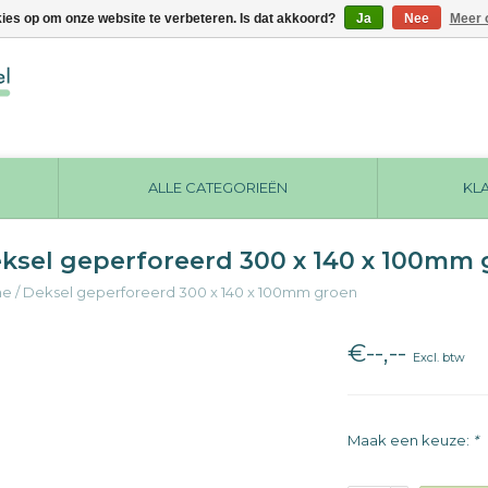
kies op om onze website te verbeteren. Is dat akkoord?
Ja
Nee
Meer 
ALLE CATEGORIEËN
KL
ksel geperforeerd 300 x 140 x 100mm
me
/
Deksel geperforeerd 300 x 140 x 100mm groen
€--,--
Excl. btw
Maak een keuze:
*