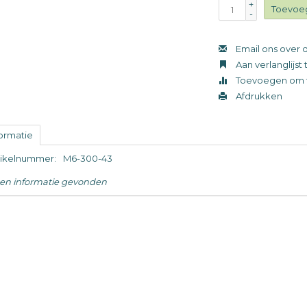
+
Toevoe
-
Email ons over d
Aan verlanglijs
Toevoegen om t
Afdrukken
formatie
tikelnummer:
M6-300-43
en informatie gevonden