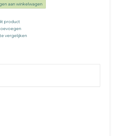
gen aan winkelwagen
it product
t toevoegen
e vergelijken