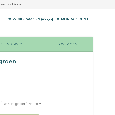
over cookies »
WINKELWAGEN (€--,--)
MIJN ACCOUNT
ANTENSERVICE
OVER ONS
 groen