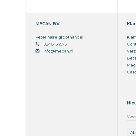
MECAN B.V.
Kla
Veterinaire groothandel
Klan
0246454576
Cont
info@mecan.nl
Verz
Bet
Magi
Cas
Nie
Ab