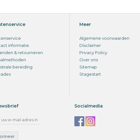
ntenservice
Meer
tenservice
Algemene voorwaarden
act informatie
Disclaimer
enden & retourneren
Privacy Policy
aalmethoden
Over ons
strale bereiding
Sitemap
cades
Stagestart
uwsbrief
Socialmedia
onneer