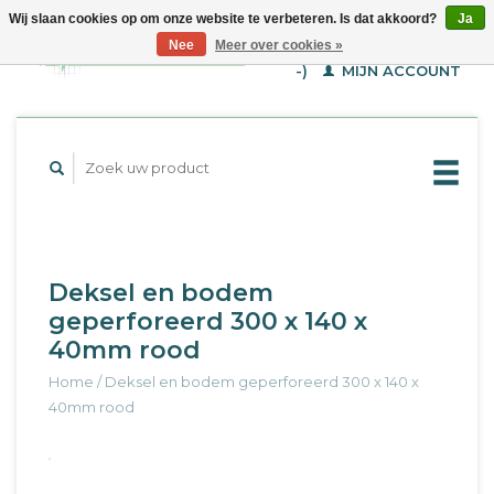
Wij slaan cookies op om onze website te verbeteren. Is dat akkoord?
Ja
WINKELWAGEN (€--,-
Nee
Meer over cookies »
-)
MIJN ACCOUNT
Deksel en bodem
geperforeerd 300 x 140 x
40mm rood
Home
/
Deksel en bodem geperforeerd 300 x 140 x
40mm rood