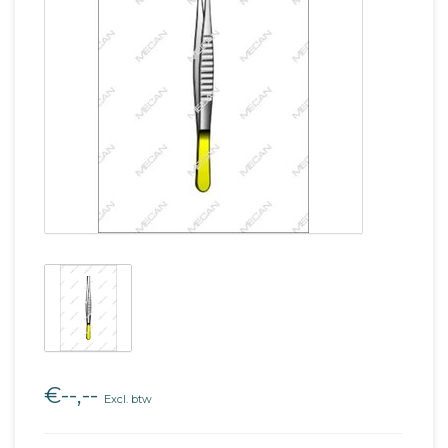
€--,--
Excl. btw