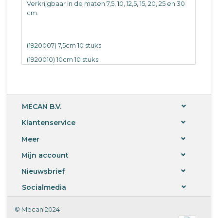
Verkrijgbaar in de maten 7,5, 10, 12,5, 15, 20, 25 en 30
cm.
(1920007) 7,5cm 10 stuks
(1920010) 10cm 10 stuks
(1920012) 12,5cm 10 stuks
(1920015) 15cm 10 stuks
(1920020) 20cm 10 stuks
MECAN B.V.
(1920025) 25cm 10 stuks
Klantenservice
(1920030) 30cm 10 stuks
Meer
(1920035) 35cm per stuk
Mijn account
(1920040) 40cm per stuk
Nieuwsbrief
Socialmedia