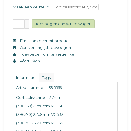
Maak een keuze:
*
+
Toevoegen aan winkelwagen
-
Email ons over dit product
Aan verlanglijst toevoegen
Toevoegen om te vergelijken
Afdrukken
Informatie
Tags
Artikelnummer:
396569
Corticalisschroef 2,7mm
(396569) 2.7x6mm VC531
(396570) 2.7x8mm VC533
(396571) 2.7x10mm VC535