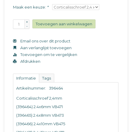
Maak een keuze:
*
+
Toevoegen aan winkelwagen
-
Email ons over dit product
Aan verlanglijst toevoegen
Toevoegen om te vergelijken
Afdrukken
Informatie
Tags
Artikelnummer:
396464
Corticalisschroef 2,4mm
(396464) 2.4x6mm VB471
(396465) 2.4x8mm VB473
(396466) 2.4x10mm VB475