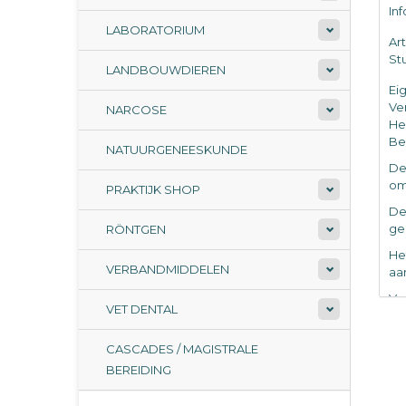
In
LABORATORIUM
Ar
Stu
LANDBOUWDIEREN
Ei
Ve
NARCOSE
He
Be
NATUURGENEESKUNDE
De
om
PRAKTIJK SHOP
De
ge
RÖNTGEN
He
VERBANDMIDDELEN
aa
Vo
VET DENTAL
dr
Di
CASCADES / MAGISTRALE
vo
BEREIDING
De