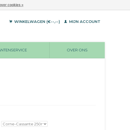
over cookies »
WINKELWAGEN (€--,--)
MIJN ACCOUNT
ANTENSERVICE
OVER ONS