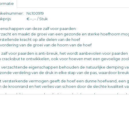
formatie
tikelnummer:
Nc100919
kprijs:
€--,-- / Stuk
genschappen van deze zalf voor paarden:
rzacht en maakt de groei van een gezonde en sterke hoefhoorn mog
rstellende kracht op alle delen van de hoef
vordering van de groei van de hoorn van de hoef
 zalf voor paarden is anti-breuk, het wordt aanbevolen voor paarde
 cracksbut te ontwikkelen, ook voor hoeven met een gevoelige zool
 verzachtende eigenschappen behouden de natuurlijke demping va
zonde verdeling van de druk in elke stap van de pas, waardoor bre
t versterkende vermogen geeft de hoef een dunne hoefwand, een g
n de kroonrand en het verlies van schoen door de slechte kwaliteit v
oral geschikt voor paarden die binnenshuis leven, de zorg van deze ho
oge en breekbare hoefhoorn.
t verzorgingsproduct voor paarden bevat 100% natuurlijk parelmoer
edingsbalans te herstellen voor een gezonde hoornhoorngroei.
 olijfolie en bijenwas dragen bij aan het hydrateren en verzachten va