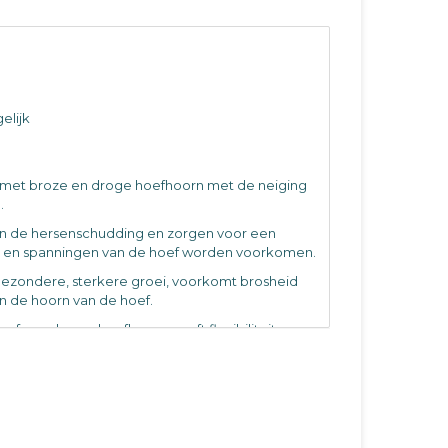
elijk
n met broze en droge hoefhoorn met de neiging
.
n de hersenschudding en zorgen voor een
uk en spanningen van de hoef worden voorkomen.
ezondere, sterkere groei, voorkomt brosheid
an de hoorn van de hoef.
ef voor broze hoefhoorn geeft flexibiliteit aan
poeder dat het mogelijk maakt om de ideale
n de hoef, waardoor deze niet uitdroogt en barst.