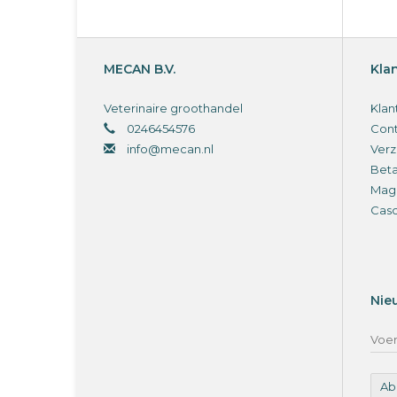
De
va
en
MECAN B.V.
Kla
Ho
Vo
Veterinaire groothandel
Klan
0246454576
Cont
Ge
info@mecan.nl
Verz
Re
Bet
Br
Magi
Cas
Be
Pl
Bi
Nie
Er
Ab