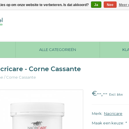
kies op om onze website te verbeteren. Is dat akkoord?
Ja
Nee
Meer 
ALLE CATEGORIEËN
KL
cricare - Corne Cassante
me
/
Corne Cassante
€--,--
Excl. btw
Merk:
Nacricare
Maak een keuze:
*