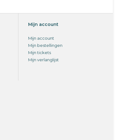
biële en schimmelwerende werking die de ziekte
e tegen externe schadelijke effecten op de tong
Mijn account
Mijn account
Mijn bestellingen
Mijn tickets
jderen.
Mijn verlanglijst
l, hoefwand) en blijf op de kroonrand.
iën - zinksulfaat - natuurlijke pigmenten