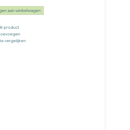
gen aan winkelwagen
it product
t toevoegen
e vergelijken