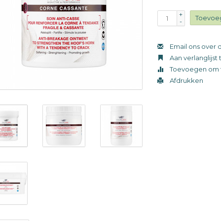
+
Toevoe
-
Email ons over d
Aan verlanglijs
Toevoegen om t
Afdrukken