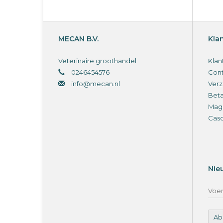
MECAN B.V.
Kla
Veterinaire groothandel
Klan
0246454576
Cont
info@mecan.nl
Verz
Bet
Magi
Cas
Nie
Ab