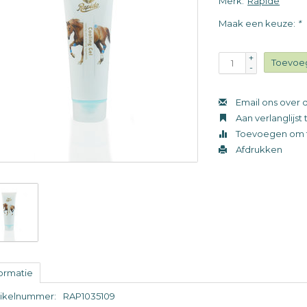
Merk:
Rapide
Maak een keuze:
*
+
Toevoe
-
Email ons over d
Aan verlanglijs
Toevoegen om t
Afdrukken
formatie
tikelnummer:
RAP1035109