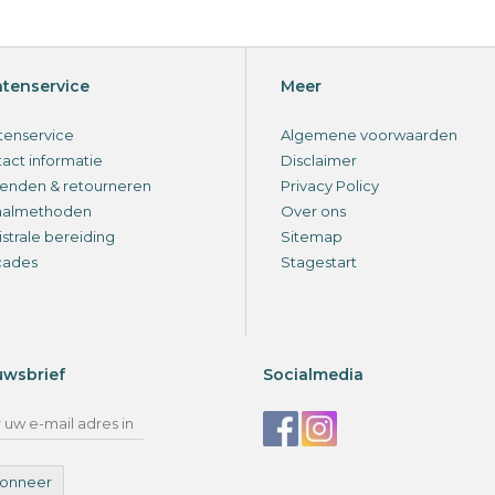
ntenservice
Meer
tenservice
Algemene voorwaarden
act informatie
Disclaimer
enden & retourneren
Privacy Policy
aalmethoden
Over ons
strale bereiding
Sitemap
cades
Stagestart
uwsbrief
Socialmedia
onneer