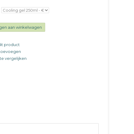
gen aan winkelwagen
it product
t toevoegen
e vergelijken