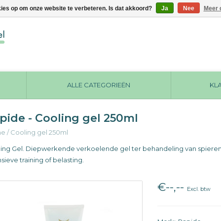
kies op om onze website te verbeteren. Is dat akkoord?
Ja
Nee
Meer 
ALLE CATEGORIEËN
KL
pide - Cooling gel 250ml
me
/
Cooling gel 250ml
ing Gel. Diepwerkende verkoelende gel ter behandeling van spiere
nsieve training of belasting.
€--,--
Excl. btw