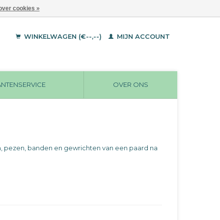
over cookies »
WINKELWAGEN (€--,--)
MIJN ACCOUNT
ANTENSERVICE
OVER ONS
n, pezen, banden en gewrichten van een paard na