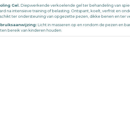
oling Gel.
Diepwerkende verkoelende gel ter behandeling van spie
ard na intensieve training of belasting. Ontspant, koelt, verfrist en o
schikt ter ondersteuning van opgezette pezen, dikke benen en ter ver
bruiksaanwijzing:
Licht in masseren op en rondom de pezen en b
iten bereik van kinderen houden.