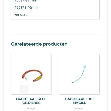
(760377) 14mm
(760378) 16mm
Per stuk.
Gerelateerde producten
TRACHEAALCATH.
TRACHEAALTUBE
GR.DIEREN
MAGILL
€--,--
€--,--