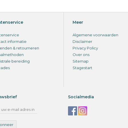
ntenservice
Meer
tenservice
Algemene voorwaarden
act informatie
Disclaimer
enden & retourneren
Privacy Policy
aalmethoden
Over ons
strale bereiding
Sitemap
cades
Stagestart
uwsbrief
Socialmedia
onneer