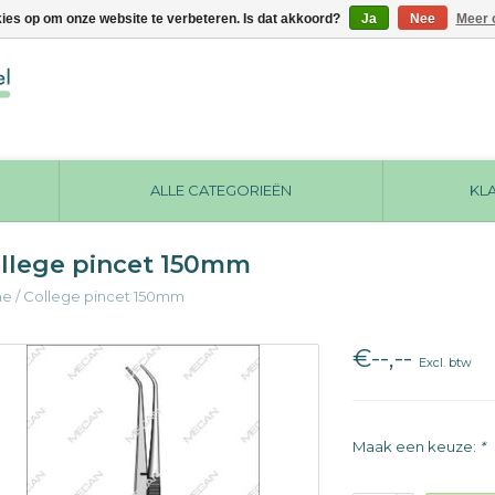
kies op om onze website te verbeteren. Is dat akkoord?
Ja
Nee
Meer 
ALLE CATEGORIEËN
KL
llege pincet 150mm
me
/
College pincet 150mm
€--,--
Excl. btw
Maak een keuze:
*