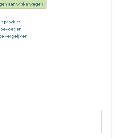
gen aan winkelwagen
it product
t toevoegen
e vergelijken