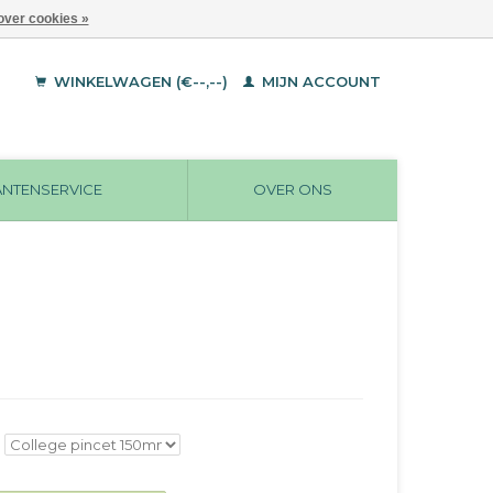
over cookies »
WINKELWAGEN (€--,--)
MIJN ACCOUNT
ANTENSERVICE
OVER ONS