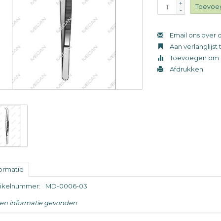
+
Toevoe
-
Email ons over d
Aan verlanglijs
Toevoegen om t
Afdrukken
formatie
tikelnummer:
MD-0006-03
en informatie gevonden