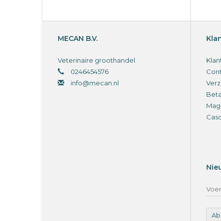
MECAN B.V.
Kla
Veterinaire groothandel
Klan
0246454576
Cont
info@mecan.nl
Verz
Bet
Magi
Cas
Nie
Ab