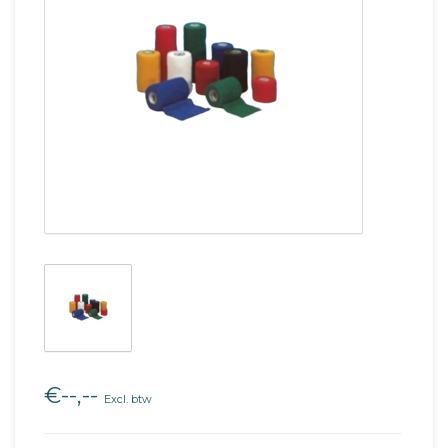
€--,--
Excl. btw