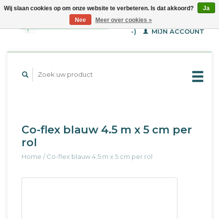
Wij slaan cookies op om onze website te verbeteren. Is dat akkoord?
Ja
WINKELWAGEN (€--,-
Nee
Meer over cookies »
-)
MIJN ACCOUNT
Co-flex blauw 4.5 m x 5 cm per
rol
Home
/
Co-flex blauw 4.5 m x 5 cm per rol