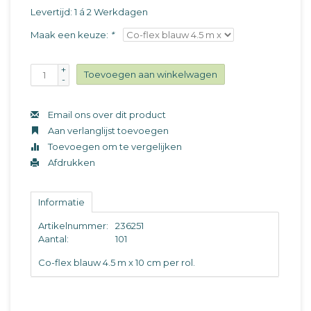
Levertijd: 1 á 2 Werkdagen
Maak een keuze:
*
+
Toevoegen aan winkelwagen
-
Email ons over dit product
Aan verlanglijst toevoegen
Toevoegen om te vergelijken
Afdrukken
Informatie
Artikelnummer:
236251
Aantal:
101
Co-flex blauw 4.5 m x 10 cm per rol.