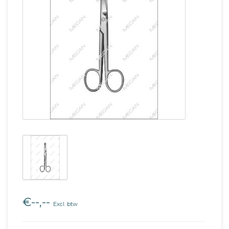
€--,--
Excl. btw