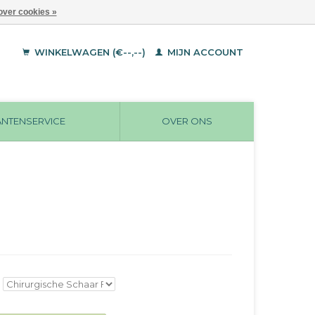
over cookies »
WINKELWAGEN (€--,--)
MIJN ACCOUNT
ANTENSERVICE
OVER ONS