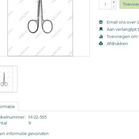
+
Toevoe
-
Email ons over d
Aan verlanglijs
Toevoegen om t
Afdrukken
formatie
tikelnummer:
M-22-595
tal:
9
en informatie gevonden