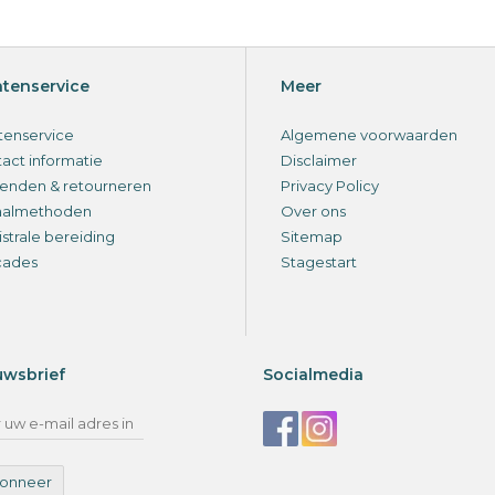
ntenservice
Meer
tenservice
Algemene voorwaarden
act informatie
Disclaimer
enden & retourneren
Privacy Policy
aalmethoden
Over ons
strale bereiding
Sitemap
cades
Stagestart
uwsbrief
Socialmedia
onneer