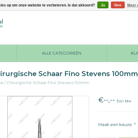
kies op om onze website te verbeteren. Is dat akkoord?
Ja
Nee
Meer 
ALLE CATEGORIEËN
KL
irurgische Schaar Fino Stevens 100mm
me
/
Chirurgische Schaar Fino Stevens 100mm
€--,--
Excl. btw
Maak een keuze:
*