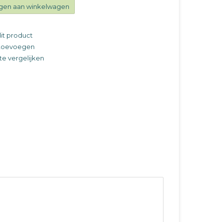
gen aan winkelwagen
it product
t toevoegen
e vergelijken