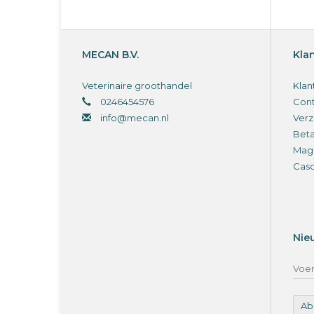
MECAN B.V.
Kla
Veterinaire groothandel
Klan
0246454576
Cont
info@mecan.nl
Verz
Bet
Magi
Cas
Nie
Ab