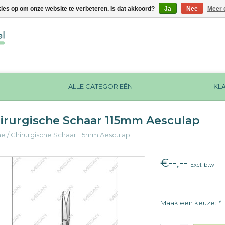
kies op om onze website te verbeteren. Is dat akkoord?
Ja
Nee
Meer 
ALLE CATEGORIEËN
KL
irurgische Schaar 115mm Aesculap
me
/
Chirurgische Schaar 115mm Aesculap
€--,--
Excl. btw
Maak een keuze:
*