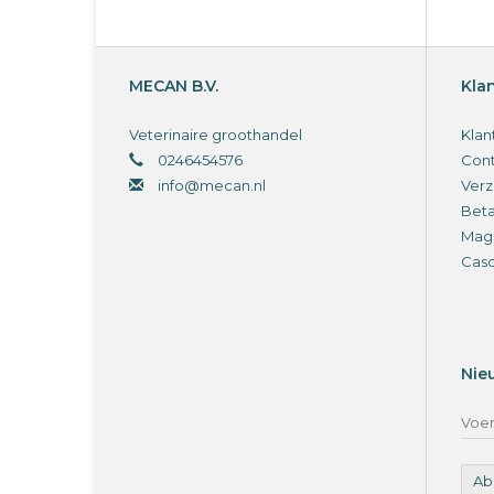
MECAN B.V.
Kla
Veterinaire groothandel
Klan
0246454576
Cont
info@mecan.nl
Verz
Bet
Magi
Cas
Nie
Ab