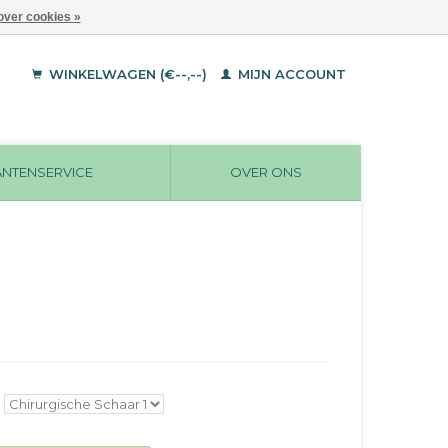
over cookies »
WINKELWAGEN (€--,--)
MIJN ACCOUNT
ANTENSERVICE
OVER ONS