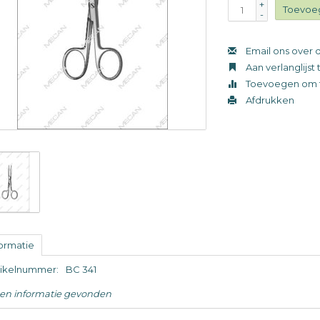
+
Toevoe
-
Email ons over d
Aan verlanglijs
Toevoegen om t
Afdrukken
formatie
tikelnummer:
BC 341
en informatie gevonden