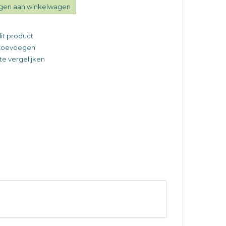
gen aan winkelwagen
it product
t toevoegen
e vergelijken