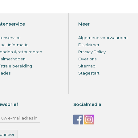
ntenservice
Meer
tenservice
Algemene voorwaarden
act informatie
Disclaimer
enden & retourneren
Privacy Policy
aalmethoden
Over ons
strale bereiding
Sitemap
cades
Stagestart
uwsbrief
Socialmedia
onneer