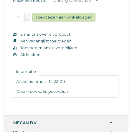
Maak een keuze:
*
+
Toevoegen aan winkelwagen
-
Email ons over dit product
Aan verlanglijst toevoegen
Toevoegen om te vergelijken
Afdrukken
Informatie
Artikelnummer:
M-22-013
Geen informatie gevonden
MECAN B.V.