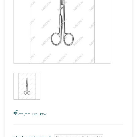
€--,--
Excl. btw