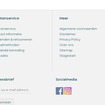
ntenservice
Meer
tenservice
Algemene voorwaarden
act informatie
Disclaimer
enden & retourneren
Privacy Policy
aalmethoden
Over ons
strale bereiding
Sitemap
cades
Stagestart
uwsbrief
Socialmedia
onneer