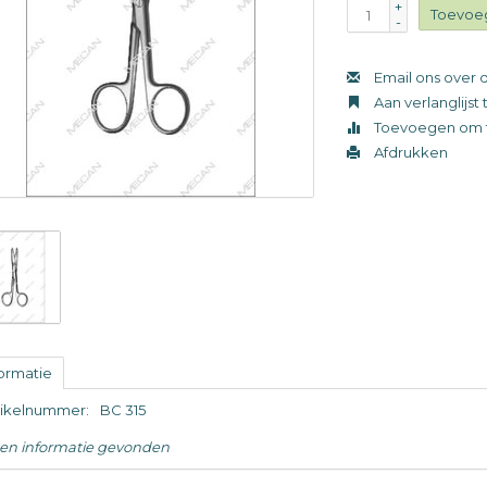
+
Toevoe
-
Email ons over d
Aan verlanglijs
Toevoegen om t
Afdrukken
formatie
tikelnummer:
BC 315
en informatie gevonden