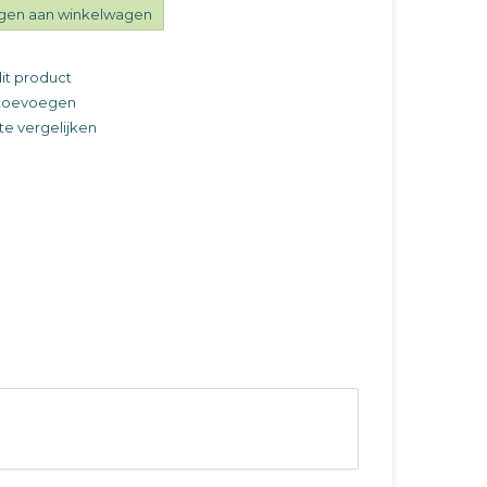
gen aan winkelwagen
it product
t toevoegen
e vergelijken