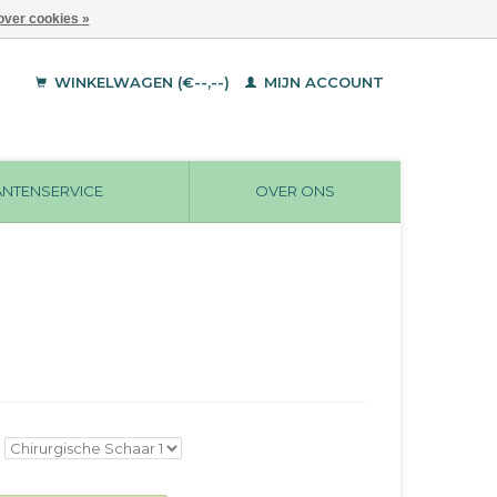
over cookies »
WINKELWAGEN (€--,--)
MIJN ACCOUNT
ANTENSERVICE
OVER ONS