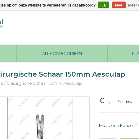
kies op om onze website te verbeteren. Is dat akkoord?
Ja
Nee
Meer 
ALLE CATEGORIEËN
KL
irurgische Schaar 150mm Aesculap
me
/
Chirurgische Schaar 150mm Aesculap
€--,--
Excl. btw
Maak een keuze:
*