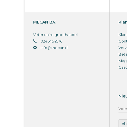
MECAN B.V.
Kla
Veterinaire groothandel
Klan
0246454576
Cont
info@mecan.nl
Verz
Bet
Magi
Cas
Nie
Ab