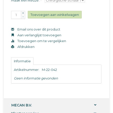
Maak een keuze:
*
+
Toevoegen aan winkelwagen
-
Email ons over dit product
Aan verlanglijst toevoegen
Toevoegen om te vergelijken
Afdrukken
Informatie
Artikelnummer:
M-22-042
Geen informatie gevonden
MECAN B.V.