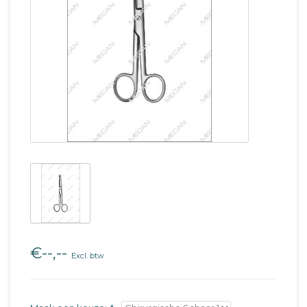
€--,--
Excl. btw