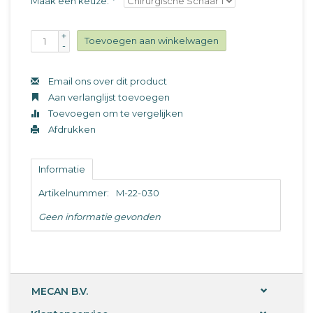
Maak een keuze:
*
+
Toevoegen aan winkelwagen
-
Email ons over dit product
Aan verlanglijst toevoegen
Toevoegen om te vergelijken
Afdrukken
Informatie
Artikelnummer:
M-22-030
Geen informatie gevonden
MECAN B.V.