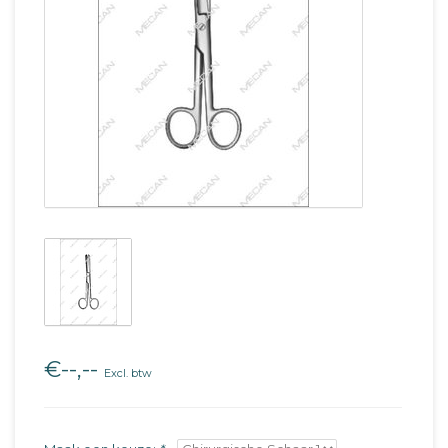
€--,--
Excl. btw