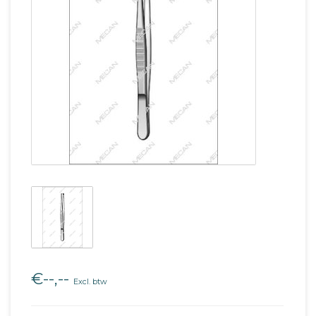
€--,--
Excl. btw