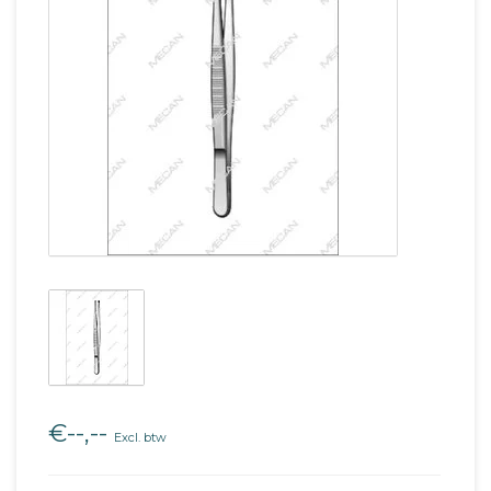
€--,--
Excl. btw