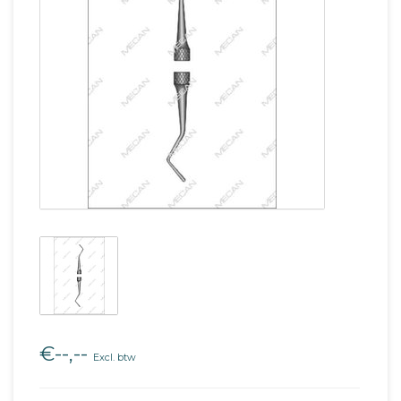
€--,--
Excl. btw