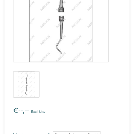
€--,--
Excl. btw