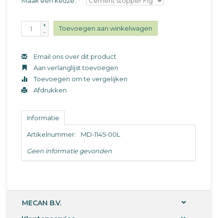
Maak een keuze:
*
+
Toevoegen aan winkelwagen
-
Email ons over dit product
Aan verlanglijst toevoegen
Toevoegen om te vergelijken
Afdrukken
Informatie
Artikelnummer:
MD-1145-00L
Geen informatie gevonden
MECAN B.V.