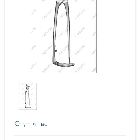
€--,--
Excl. btw