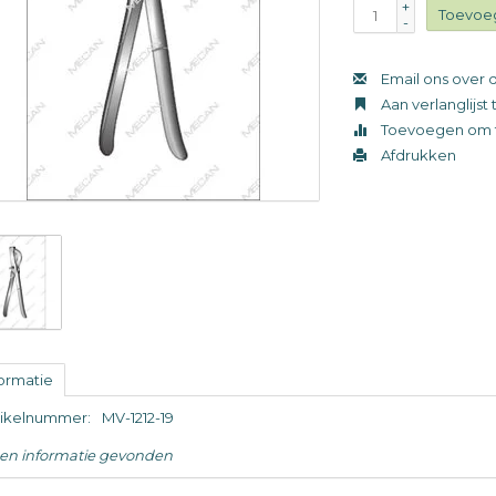
+
Toevoe
-
Email ons over d
Aan verlanglijs
Toevoegen om t
Afdrukken
formatie
tikelnummer:
MV-1212-19
en informatie gevonden