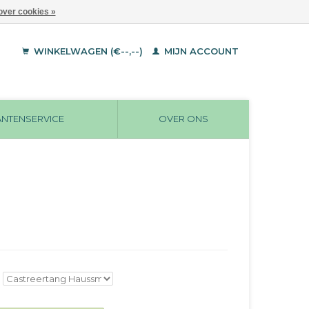
over cookies »
WINKELWAGEN (€--,--)
MIJN ACCOUNT
ANTENSERVICE
OVER ONS