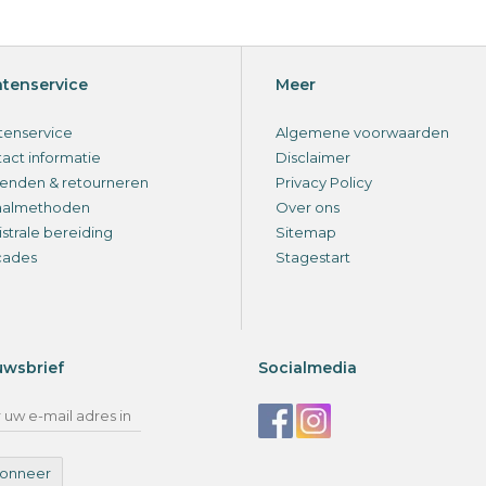
ntenservice
Meer
tenservice
Algemene voorwaarden
act informatie
Disclaimer
enden & retourneren
Privacy Policy
aalmethoden
Over ons
strale bereiding
Sitemap
cades
Stagestart
uwsbrief
Socialmedia
onneer