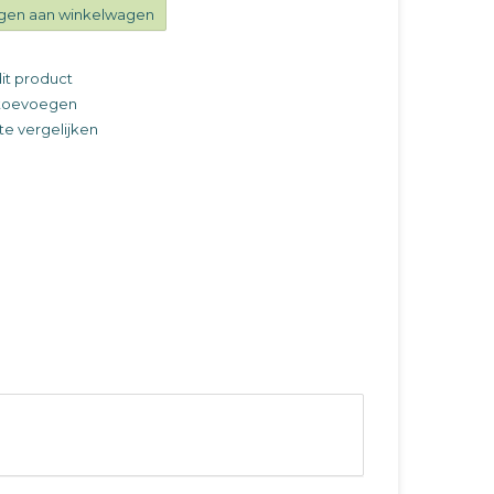
gen aan winkelwagen
it product
t toevoegen
e vergelijken