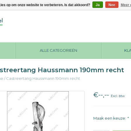
kies op om onze website te verbeteren. Is dat akkoord?
Ja
Nee
Meer 
ALLE CATEGORIEËN
KL
streertang Haussmann 190mm recht
me
/
Castreertang Haussmann 190mm recht
€--,--
Excl. btw
Maak een keuze:
*