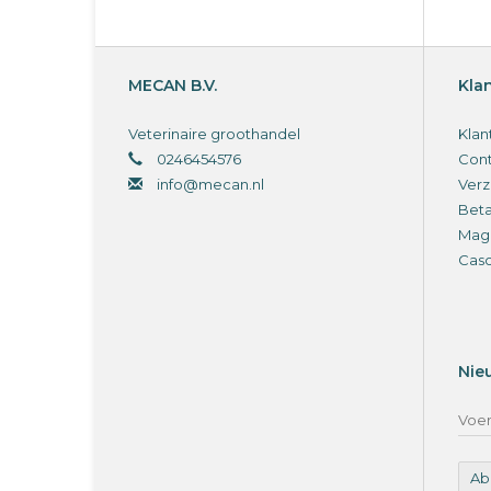
MECAN B.V.
Kla
Veterinaire groothandel
Klan
0246454576
Cont
info@mecan.nl
Verz
Bet
Magi
Cas
Nie
Ab