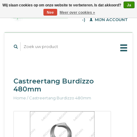
Wij slaan cookies op om onze website te verbeteren. Is dat akkoord?
Ja
WINKELWAGEN (€--,-
Nee
Meer over cookies »
-)
MIJN ACCOUNT
Castreertang Burdizzo
480mm
Home
/
Castreertang Burdizzo 480mm