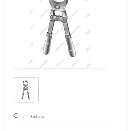
€--,--
Excl. btw