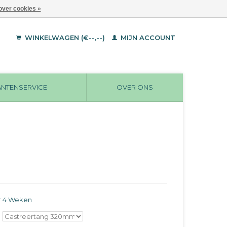
over cookies »
WINKELWAGEN (€--,--)
MIJN ACCOUNT
ANTENSERVICE
OVER ONS
r 4 Weken