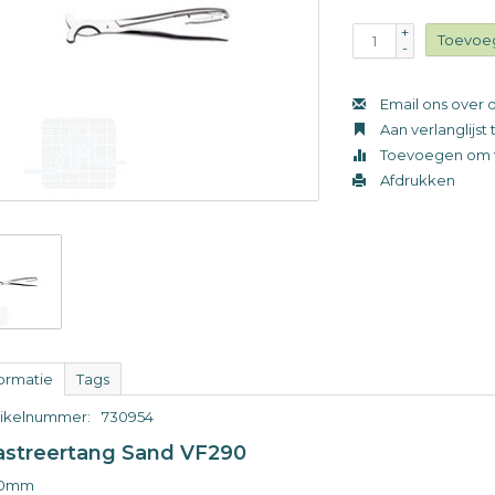
+
Toevoe
-
Email ons over d
Aan verlanglijs
Toevoegen om t
Afdrukken
formatie
Tags
tikelnummer:
730954
astreertang Sand VF290
20mm