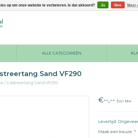
kies op om onze website te verbeteren. Is dat akkoord?
Ja
Nee
Meer 
ALLE CATEGORIEËN
KL
streertang Sand VF290
me
/
Castreertang Sand VF290
€--,--
Excl. btw
Levertijd: Ongevee
Maak een keuze:
*