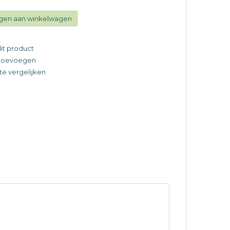
gen aan winkelwagen
it product
t toevoegen
e vergelijken