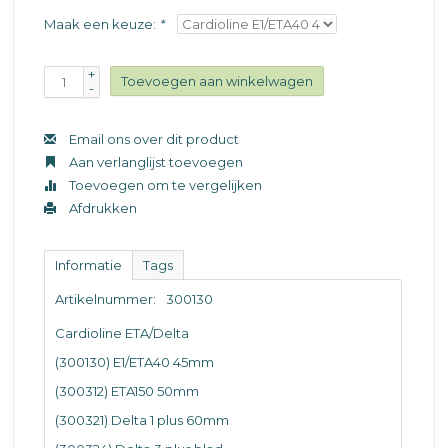
Maak een keuze:
*
+
Toevoegen aan winkelwagen
-
Email ons over dit product
Aan verlanglijst toevoegen
Toevoegen om te vergelijken
Afdrukken
Informatie
Tags
Artikelnummer:
300130
Cardioline ETA/Delta
(300130) E1/ETA40 45mm
(300312) ETA150 50mm
(300321) Delta 1 plus 60mm