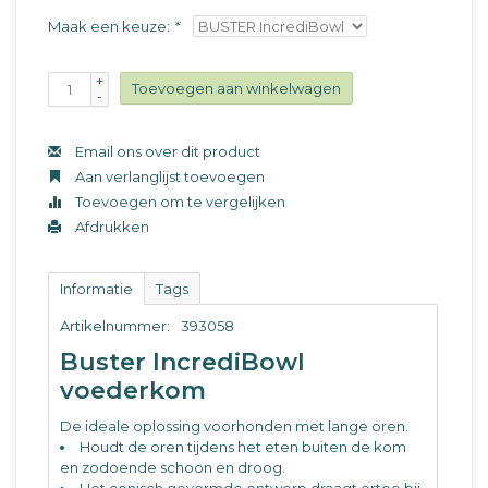
Maak een keuze:
*
+
Toevoegen aan winkelwagen
-
Email ons over dit product
Aan verlanglijst toevoegen
Toevoegen om te vergelijken
Afdrukken
Informatie
Tags
Artikelnummer:
393058
Buster IncrediBowl
voederkom
De ideale oplossing voorhonden met lange oren.
Houdt de oren tijdens het eten buiten de kom
en zodoende schoon en droog.
Het conisch gevormde ontwerp draagt ertoe bij