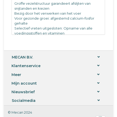
Groffe vezelstructuur garandeert afslijten van
snijtanden en kiezen
Bezig door het verwerken van het voer
Voor gezonde groei: afgestemd calcium-fosfor
gehalte
Selectief vreten uitgesloten: Opname van alle
voedingsstoffen en vitaminen
Optimale ruwe vezel-sterkte verhouding: positief
voor maag-darm- beschermt tegen vervetting
Verpakking: 500 gram , 1500 gram , 4000 gram.
MECAN B.V.
(359001) Bunny Konijnendroom jong 500gram
Klantenservice
(359002) Bunny Konijnendroom jong 1500gram
(359003) Bunny Konijnendroom basis 1500gram
Meer
(359004) Bunny Konijnendroom basis 4000gram
Mijn account
(359005) Bunny Konijnendroom kruiden 500gram
Nieuwsbrief
(359006) Bunny Konijnendroom kruiden 1500gram
Socialmedia
(359007) Bunny Konijnendroom oral 1500gram
(386234) Bunny Konijnendroom kruiden 4000gram