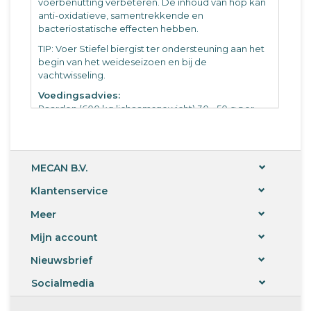
voerbenutting verbeteren. De inhoud van hop kan
anti-oxidatieve, samentrekkende en
bacteriostatische effecten hebben.
TIP: Voer Stiefel biergist ter ondersteuning aan het
begin van het weideseizoen en bij de
vachtwisseling.
Voedingsadvies:
Paarden (600 kg lichaamsgewicht) 30 - 50 g per
dag
Kleine paarden 10 - 20 g per dag
Stiefel biergist ter ondersteuning aan het begin van
MECAN B.V.
het weideseizoen en bij de vachtwisseling. Bewaar
het voer op een koele en droge plaats beschermd
Klantenservice
tegen direct zonlicht. Gebruik kort na opening.
Meer
Mijn account
Nieuwsbrief
Socialmedia