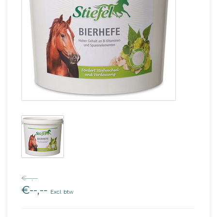
€--,--
€--,--
Excl. btw