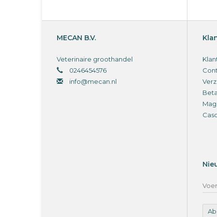
MECAN B.V.
Kla
Veterinaire groothandel
Klan
0246454576
Cont
info@mecan.nl
Verz
Bet
Magi
Cas
Nie
Ab