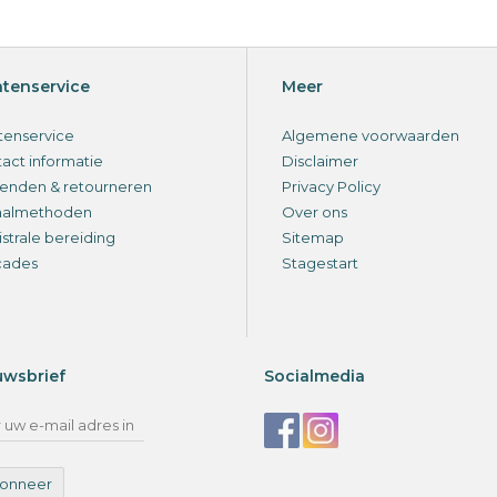
ntenservice
Meer
tenservice
Algemene voorwaarden
act informatie
Disclaimer
enden & retourneren
Privacy Policy
aalmethoden
Over ons
strale bereiding
Sitemap
cades
Stagestart
uwsbrief
Socialmedia
onneer