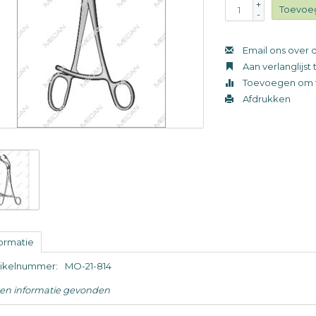
+
Toevoe
-
Email ons over d
Aan verlanglijs
Toevoegen om t
Afdrukken
formatie
tikelnummer:
MO-21-814
en informatie gevonden