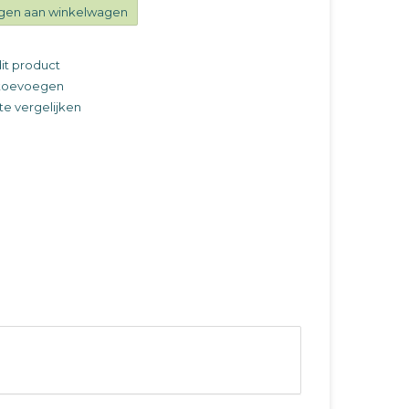
gen aan winkelwagen
it product
t toevoegen
e vergelijken