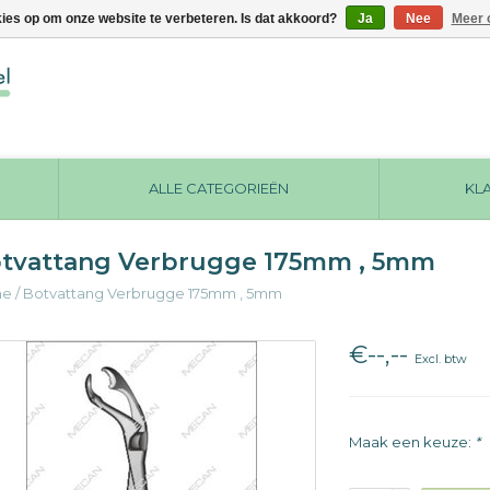
kies op om onze website te verbeteren. Is dat akkoord?
Ja
Nee
Meer 
ALLE CATEGORIEËN
KL
tvattang Verbrugge 175mm , 5mm
me
/
Botvattang Verbrugge 175mm , 5mm
€--,--
Excl. btw
Maak een keuze:
*