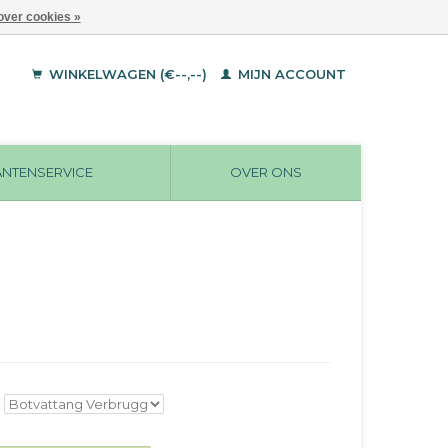
over cookies »
WINKELWAGEN (€--,--)
MIJN ACCOUNT
ANTENSERVICE
OVER ONS