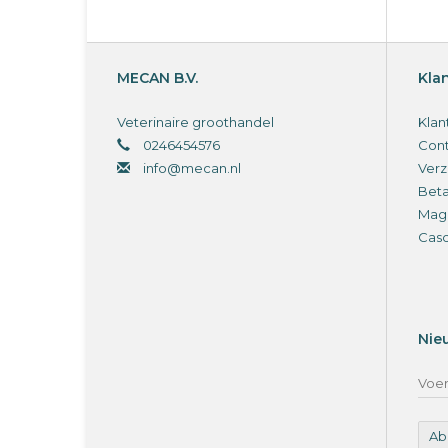
MECAN B.V.
Kla
Veterinaire groothandel
Klan
0246454576
Cont
info@mecan.nl
Verz
Bet
Magi
Cas
Nie
Ab