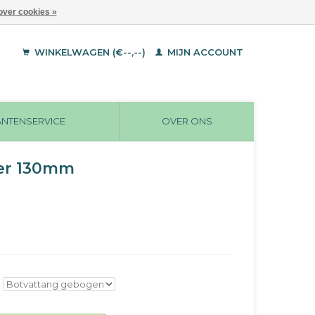
over cookies »
WINKELWAGEN (€--,--)
MIJN ACCOUNT
ANTENSERVICE
OVER ONS
er 130mm