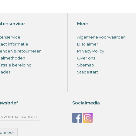
ntenservice
Meer
tenservice
Algemene voorwaarden
act informatie
Disclaimer
enden & retourneren
Privacy Policy
aalmethoden
Over ons
strale bereiding
Sitemap
cades
Stagestart
uwsbrief
Socialmedia
onneer