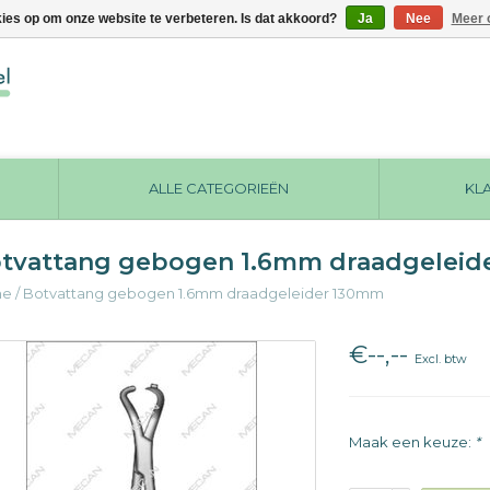
kies op om onze website te verbeteren. Is dat akkoord?
Ja
Nee
Meer 
ALLE CATEGORIEËN
KL
tvattang gebogen 1.6mm draadgeleid
me
/
Botvattang gebogen 1.6mm draadgeleider 130mm
€--,--
Excl. btw
Maak een keuze:
*