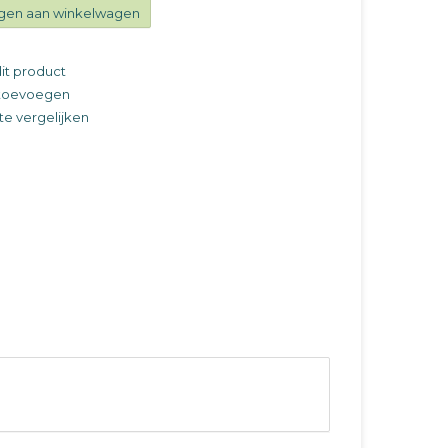
gen aan winkelwagen
it product
t toevoegen
e vergelijken