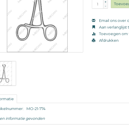
+
Toevoe
-
Email ons over d
Aan verlanglijs
Toevoegen om t
Afdrukken
formatie
tikelnummer:
MO-21-774
en informatie gevonden