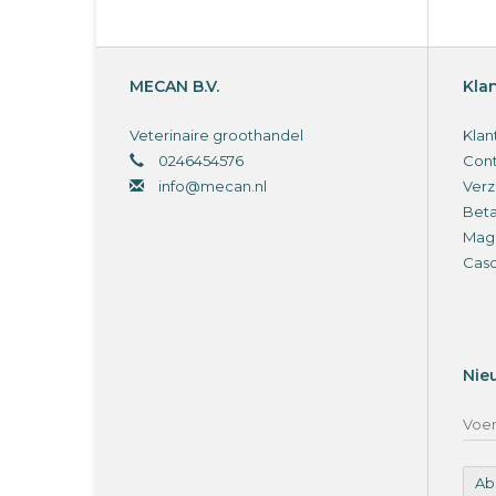
MECAN B.V.
Kla
Veterinaire groothandel
Klan
0246454576
Cont
info@mecan.nl
Verz
Bet
Magi
Cas
Nie
Ab