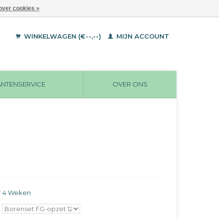
over cookies »
WINKELWAGEN (€--,--)
MIJN ACCOUNT
ANTENSERVICE
OVER ONS
r 4 Weken