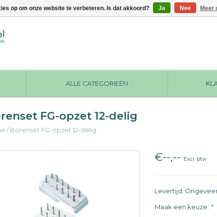
kies op om onze website te verbeteren. Is dat akkoord?
Ja
Nee
Meer 
ALLE CATEGORIEËN
KL
renset FG-opzet 12-delig
me
/
Borenset FG-opzet 12-delig
€--,--
Excl. btw
Levertijd: Ongevee
Maak een keuze:
*