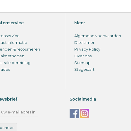
ntenservice
Meer
tenservice
Algemene voorwaarden
act informatie
Disclaimer
enden & retourneren
Privacy Policy
aalmethoden
Over ons
strale bereiding
Sitemap
cades
Stagestart
uwsbrief
Socialmedia
onneer