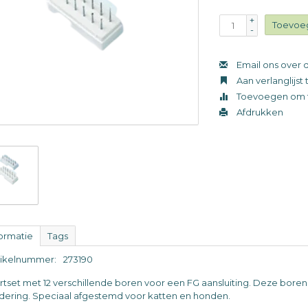
+
Toevoe
-
Email ons over d
Aan verlanglijs
Toevoegen om t
Afdrukken
formatie
Tags
tikelnummer:
273190
artset met 12 verschillende boren voor een FG aansluiting. Deze boren
dering. Speciaal afgestemd voor katten en honden.