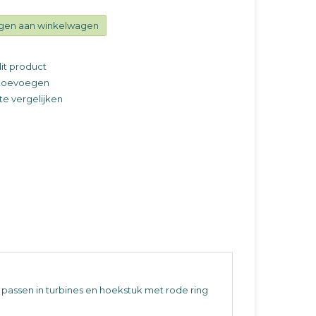
gen aan winkelwagen
it product
t toevoegen
e vergelijken
 passen in turbines en hoekstuk met rode ring