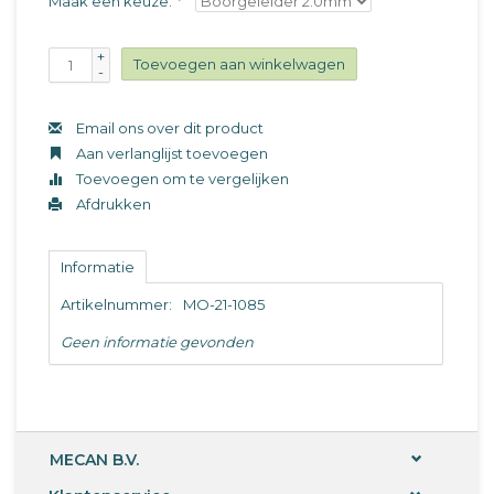
Maak een keuze:
*
+
Toevoegen aan winkelwagen
-
Email ons over dit product
Aan verlanglijst toevoegen
Toevoegen om te vergelijken
Afdrukken
Informatie
Artikelnummer:
MO-21-1085
Geen informatie gevonden
MECAN B.V.