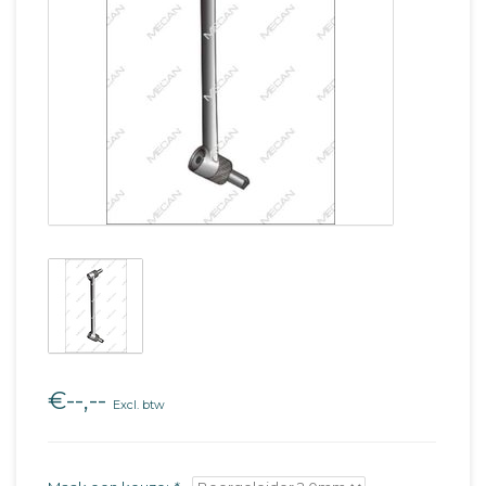
€--,--
Excl. btw