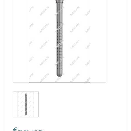
€--,--