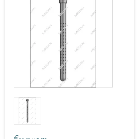
€--,--