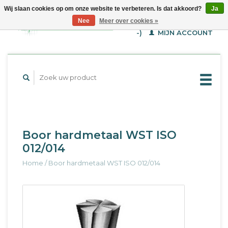
Wij slaan cookies op om onze website te verbeteren. Is dat akkoord?
Ja
WINKELWAGEN (€--,-
Nee
Meer over cookies »
-)
MIJN ACCOUNT
Boor hardmetaal WST ISO
012/014
Home
/
Boor hardmetaal WST ISO 012/014