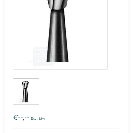
€--,--
Excl. btw