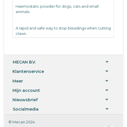
Haemostatic powder for dogs, cats and small
animals
A rapid and safe way to stop bleadings when cutting
claws.
Put a knife edge of powder on the bleading claw,
and push gently until the bleading stops.
Do not use on deep wounds or burnt areas.
MECAN B.V.
Only for external use.
Klantenservice
Keep away from children.
Active ingredience: ferric subsulphate hydrate:
Meer
Fe2(SO4)3
Mijn account
Keep away from humidity.
Nieuwsbrief
Socialmedia