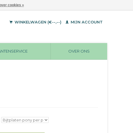
over cookies »
WINKELWAGEN (€--,--)
MIJN ACCOUNT
ANTENSERVICE
OVER ONS