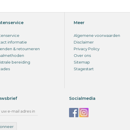
ntenservice
Meer
tenservice
Algemene voorwaarden
act informatie
Disclaimer
enden & retourneren
Privacy Policy
aalmethoden
Over ons
strale bereiding
Sitemap
cades
Stagestart
uwsbrief
Socialmedia
onneer