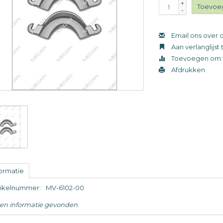
+
Toevoe
-
Email ons over d
Aan verlanglijs
Toevoegen om t
Afdrukken
formatie
tikelnummer:
MV-6102-00
en informatie gevonden