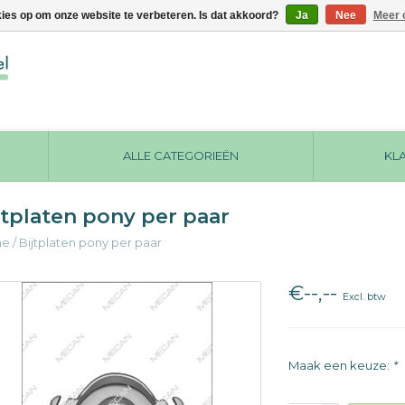
kies op om onze website te verbeteren. Is dat akkoord?
Ja
Nee
Meer 
ALLE CATEGORIEËN
KL
jtplaten pony per paar
me
/
Bijtplaten pony per paar
€--,--
Excl. btw
Maak een keuze:
*