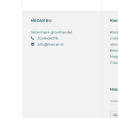
MECAN B.V.
Kla
Veterinaire groothandel
Klan
0246454576
Cont
info@mecan.nl
Verz
Bet
Magi
Cas
Nie
Ab