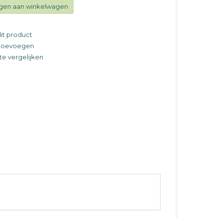
gen aan winkelwagen
it product
t toevoegen
e vergelijken