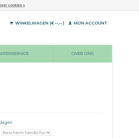
over cookies »
WINKELWAGEN (€--,--)
MIJN ACCOUNT
ANTENSERVICE
OVER ONS
rkdagen