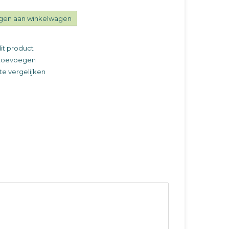
gen aan winkelwagen
it product
t toevoegen
e vergelijken