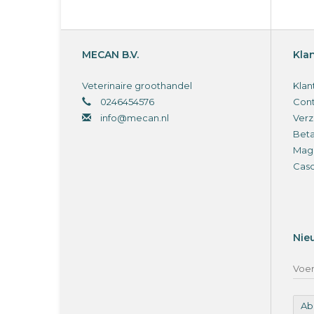
MECAN B.V.
Kla
Veterinaire groothandel
Klan
0246454576
Cont
info@mecan.nl
Verz
Bet
Magi
Cas
Nie
Ab