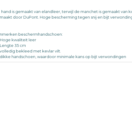
 hand is gemaakt van elandleer, terwijl de manchet is gemaakt van koe
maakt door DuPont. Hoge bescherming tegen snij en bijt verwondin
nmerken beschermhandschoen:
Hoge kwaliteit leer
Lengte 35 cm
volledig bekleed met kevlar vilt.
dikke handschoen, waardoor minimale kans op bijt verwondingen
r paar.