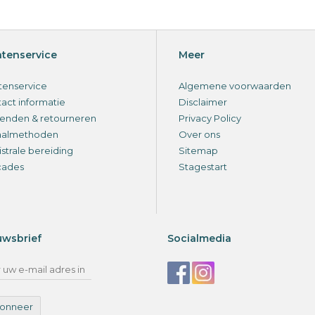
ntenservice
Meer
tenservice
Algemene voorwaarden
act informatie
Disclaimer
enden & retourneren
Privacy Policy
aalmethoden
Over ons
strale bereiding
Sitemap
cades
Stagestart
uwsbrief
Socialmedia
onneer