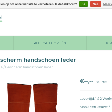
kies op om onze website te verbeteren. Is dat akkoord?
Ja
Nee
Meer 
ALLE CATEGORIEËN
KL
scherm handschoen leder
me
/
Bescherm handschoen leder
€--,--
Excl. btw
Levertijd: 1 á 2 We
Maak een keuze:
*