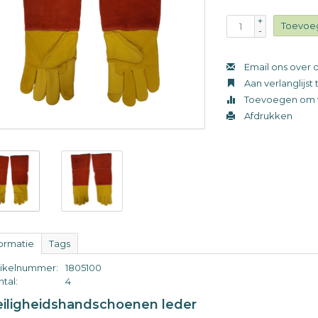
+
Toevoe
-
Email ons over d
Aan verlanglijs
Toevoegen om t
Afdrukken
formatie
Tags
tikelnummer:
1805100
tal:
4
eiligheidshandschoenen leder