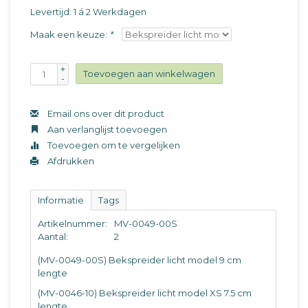
Levertijd: 1 á 2 Werkdagen
Maak een keuze:
*
+
Toevoegen aan winkelwagen
-
Email ons over dit product
Aan verlanglijst toevoegen
Toevoegen om te vergelijken
Afdrukken
Informatie
Tags
Artikelnummer:
MV-0049-00S
Aantal:
2
(MV-0049-00S) Bekspreider licht model 9 cm
lengte
(MV-0046-10) Bekspreider licht model XS 7.5 cm
lengte