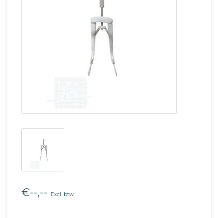
€--,--
Excl. btw