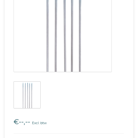
€--,--
Excl. btw