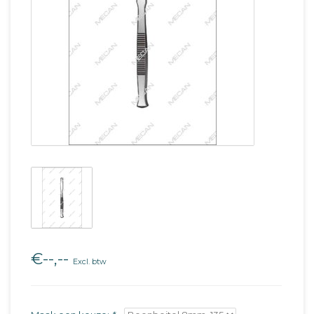
€--,--
Excl. btw