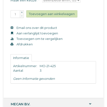
Maak een keuze:
*
+
Toevoegen aan winkelwagen
-
Email ons over dit product
Aan verlanglijst toevoegen
Toevoegen om te vergelijken
Afdrukken
Informatie
Artikelnummer:
MO-21-425
Aantal:
3
Geen informatie gevonden
MECAN B.V.