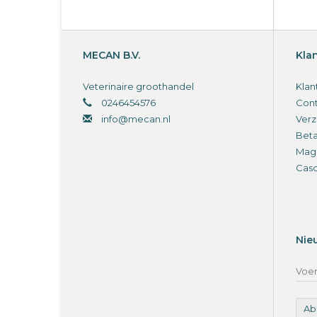
MECAN B.V.
Kla
Veterinaire groothandel
Klan
0246454576
Cont
info@mecan.nl
Verz
Bet
Magi
Cas
Nie
Ab