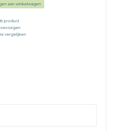
gen aan winkelwagen
it product
t toevoegen
e vergelijken