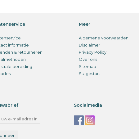
ntenservice
Meer
tenservice
Algemene voorwaarden
act informatie
Disclaimer
enden & retourneren
Privacy Policy
aalmethoden
Over ons
strale bereiding
Sitemap
cades
Stagestart
uwsbrief
Socialmedia
onneer