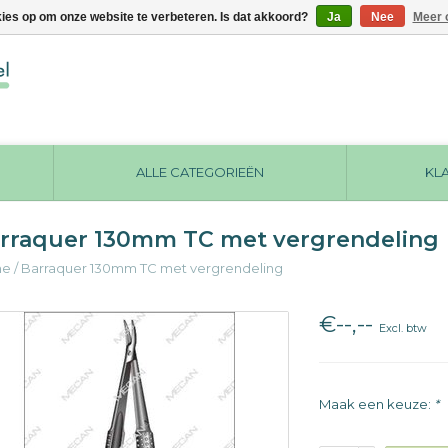
kies op om onze website te verbeteren. Is dat akkoord?
Ja
Nee
Meer 
ALLE CATEGORIEËN
KL
rraquer 130mm TC met vergrendeling
me
/
Barraquer 130mm TC met vergrendeling
€--,--
Excl. btw
Maak een keuze:
*