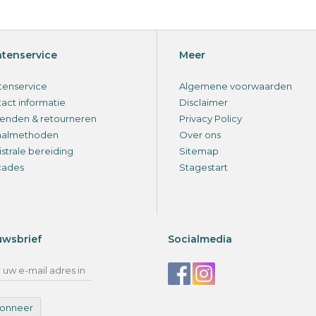
ntenservice
Meer
tenservice
Algemene voorwaarden
act informatie
Disclaimer
enden & retourneren
Privacy Policy
aalmethoden
Over ons
strale bereiding
Sitemap
cades
Stagestart
uwsbrief
Socialmedia
onneer