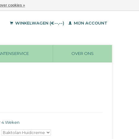
over cookies »
WINKELWAGEN (€--,--)
MIJN ACCOUNT
ANTENSERVICE
OVER ONS
r 4 Weken