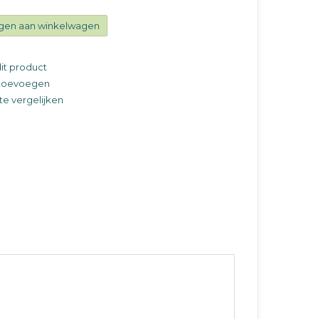
gen aan winkelwagen
it product
t toevoegen
e vergelijken