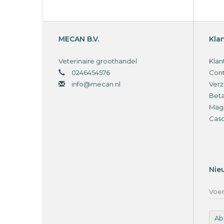
MECAN B.V.
Kla
Veterinaire groothandel
Klan
0246454576
Cont
info@mecan.nl
Verz
Bet
Magi
Cas
Nie
Ab