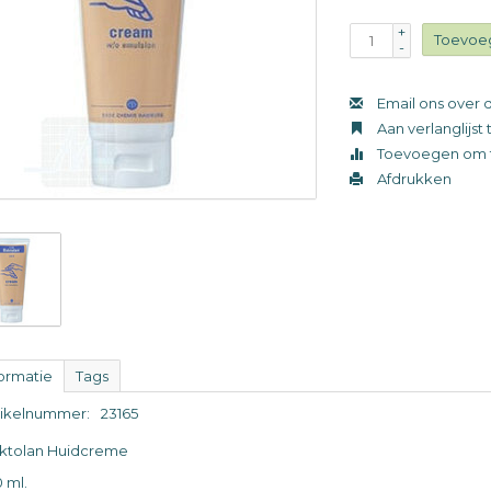
+
Toevoe
-
Email ons over d
Aan verlanglijs
Toevoegen om t
Afdrukken
formatie
Tags
tikelnummer:
23165
ktolan Huidcreme
 ml.