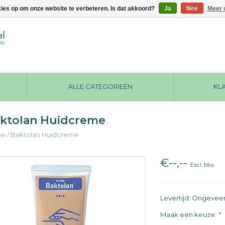
kies op om onze website te verbeteren. Is dat akkoord?
Ja
Nee
Meer 
ALLE CATEGORIEËN
KL
ktolan Huidcreme
me
/
Baktolan Huidcreme
€--,--
Excl. btw
Levertijd: Ongevee
Maak een keuze:
*