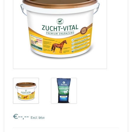
€--,--
Excl. btw