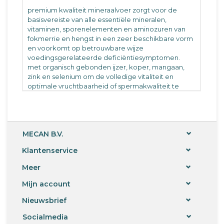
premium kwaliteit mineraalvoer zorgt voor de
basisvereiste van alle essentiële mineralen,
vitaminen, sporenelementen en aminozuren van
fokmerrie en hengst in een zeer beschikbare vorm
en voorkomt op betrouwbare wijze
voedingsgerelateerde deficiëntiesymptomen.
met organisch gebonden ijzer, koper, mangaan,
zink en selenium om de volledige vitaliteit en
optimale vruchtbaarheid of spermakwaliteit te
ondersteunen.
De aanwezige actieve ingrediënten kunnen het
algehele welzijn en een gezonde ontwikkeling van
het veulen in de baarmoeder ondersteunen.
de darmflora en het gehele maagdarmkanaal
MECAN B.V.
ondersteunen de darmondersteuning van het
Klantenservice
vitale stoffencomplex van speciale gisten, B-
vitamines, antioxidanten en kruiden.
Meer
De aanwezige vitale stoffen kunnen de
melkproductie van de lacterende merrie
Mijn account
ondersteunen.
Kan voedings- en vachtproblemen voorkomen.
Nieuwsbrief
met geïntegreerde optimale seleniumtoevoer,
Socialmedia
aangezien Duitsland een tekort aan selenium heeft.