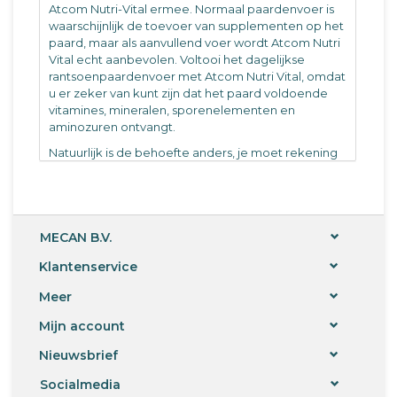
Atcom Nutri-Vital ermee. Normaal paardenvoer is
waarschijnlijk de toevoer van supplementen op het
paard, maar als aanvullend voer wordt Atcom Nutri
Vital echt aanbevolen. Voltooi het dagelijkse
rantsoenpaardenvoer met Atcom Nutri Vital, omdat
u er zeker van kunt zijn dat het paard voldoende
vitamines, mineralen, sporenelementen en
aminozuren ontvangt.
Natuurlijk is de behoefte anders, je moet rekening
houden met de leeftijd, het gewicht en het
opgenomen vermogen. Als er bijvoorbeeld
tekorten in het paard optreden, is het meestal de
ondervoeding van voedingsstoffen die de schuld
heeft. Huidziekten, nervositeit en
MECAN B.V.
prestatievermindering kunnen bijvoorbeeld
Klantenservice
voorkomen bij de dieren. Voeding wordt meestal
verzorgd door paardenvoer, maar tegenwoordig is
Meer
de bodem vaak vervuild en kan deze onvoldoende
voedingsstoffen leveren. Mineraalrijke kruiden zijn
Mijn account
al lang verdwenen in de weiden. Ruwvoer zorgt
daarom niet langer voor een optimale toevoer van
Nieuwsbrief
voedingsstoffen.
Socialmedia