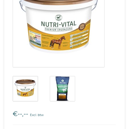
€--,--
Excl. btw