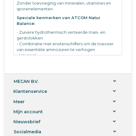
Zonder toevoeging van mineralen, vitamines en
sporenelementen.
Speciale kenmerken van ATCOM Natur
Balance:
- Zuivere hydrothermisch verteerde maïs- en
gerstvlokken
- Combinatie met erwtenschilfers om de toevoer
van essentiële aminozuren te verhogen
- Havervrij
- Zonder melasse en siroop
- Met voedingsrijke alfalfa om voeropname en
spijsvertering te verbeteren
- Met natuurlijke vitale stoffen uit wortelblokjes en
MECAN B.V.
rode biet
- Zonder toegevoegde mineralen, vitamines en
Klantenservice
sporenelementen
Meer
- Ideaal in combinatie met graan voor verhoogde
energiebehoefte
Mijn account
- Lekker
Nieuwsbrief
Socialmedia