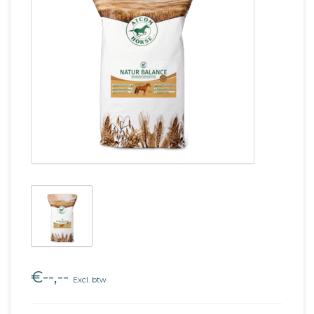
€--,--
Excl. btw