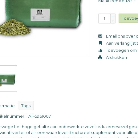
Maak een keuze:
*
+
Toevoe
-
Email ons over d
Aan verlanglijs
Toevoegen om t
Afdrukken
formatie
Tags
tikelnummer:
AT-5961007
nwege het hoge gehalte aan onbewerkte vezels is luzernevezel gesch
wichtsverlies of als een waardevol structureel supplement voor alle 