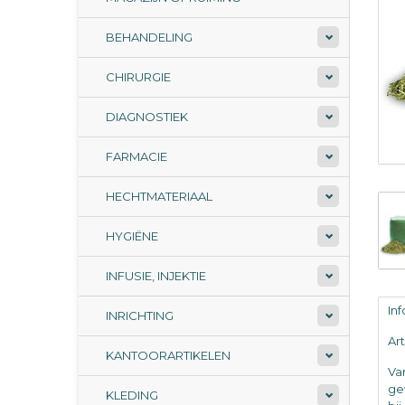
BEHANDELING
CHIRURGIE
DIAGNOSTIEK
FARMACIE
HECHTMATERIAAL
HYGIËNE
INFUSIE, INJEKTIE
In
INRICHTING
Ar
KANTOORARTIKELEN
Va
ge
KLEDING