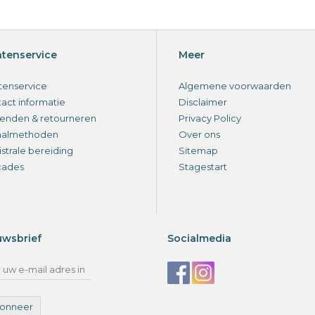
s voeder zonder zetmeel en suikerarm voor gevoelige paarden
elzijdig gebruik als herwaardering van hooi of graanvervanging voor r
or het bevorderen van kauwactiviteit en het vertragen van voeropna
j maaggevoelige paarden.
ntenservice
Meer
tenservice
Algemene voorwaarden
act informatie
Disclaimer
enden & retourneren
Privacy Policy
aalmethoden
Over ons
strale bereiding
Sitemap
cades
Stagestart
uwsbrief
Socialmedia
onneer