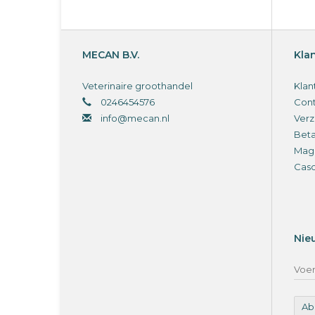
al
ve
vo
bi
MECAN B.V.
Kla
Veterinaire groothandel
Klan
0246454576
Cont
info@mecan.nl
Verz
Bet
Magi
Cas
Nie
Ab