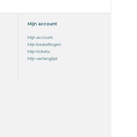
ecreatie-, sport- en fokpaarden
me van voerbak tijdens het voeren van graan
Mijn account
Mijn account
Mijn bestellingen
Mijn tickets
Mijn verlanglijst