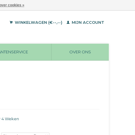
over cookies »
WINKELWAGEN (€--,--)
MIJN ACCOUNT
ANTENSERVICE
OVER ONS
r 4 Weken