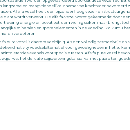
j sportpaarden worden opgewaardeerd doordat deze vezel rechtstr
n langzame en maagvriendelijke inname van krachtvoer bevorderd zo
lasten. Alfalfa vezel heeft een bijzonder hoog vezel- en structuurgehal
le plant wordt verwerkt. De alfalfa-vezel wordt gekenmerkt door ee
vert weinig energie en bevat extreem weinig suiker, maar brengt toc
langrijke mineralen en sporenelementen in de voeding. Zo kunt u het 
nieren verbeteren.
falfa pure vezel is daarom veelzijdig. Als een volledig zetmeelvrije 
tstekend nativity voedselalternatief voor gevoeligheden in het suike
aanintoleranties evenals voor speciale rassen. Alfalfa pure vezel bevo
uwtijd, wat het delicate spijsverteringskanaal van het paard ten goed
tuurproduct, volledig vrij van additieven, granen en melasse.
 speciale eigenschappen van alfalfa-vezel:
tige eiwit- en energie-inhoud (slechts 5,8 MJ ME)
tmeelvrij en suikerarm (slechts 3,6% suiker)
tuurlijk product - zonder toevoeging van additieven, melasse en gra
orzichtig verwerkt en gedroogd, daarom zeer pure kwaliteit
we vezel
et weken nodig
j uitstek geschikt:
s structureel voer voor ruwvoedersupplement of ruwvoedersubstituut