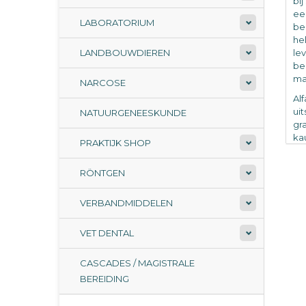
bi
ee
LABORATORIUM
be
he
LANDBOUWDIEREN
le
be
ma
NARCOSE
Al
ui
NATUURGENEESKUNDE
gr
ka
PRAKTIJK SHOP
na
De
RÖNTGEN
ma
VERBANDMIDDELEN
ze
Na
vo
VET DENTAL
ru
ni
CASCADES / MAGISTRALE
Bi
BEREIDING
al