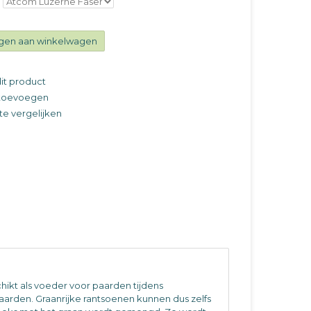
gen aan winkelwagen
it product
t toevoegen
e vergelijken
ikt als voeder voor paarden tijdens
paarden. Graanrijke rantsoenen kunnen dus zelfs