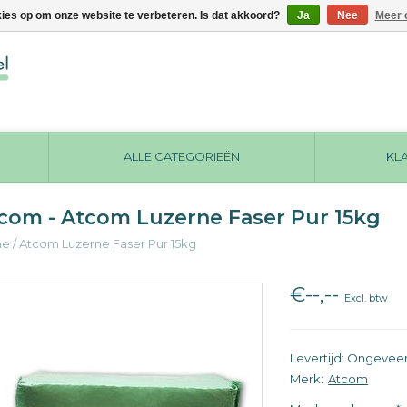
kies op om onze website te verbeteren. Is dat akkoord?
Ja
Nee
Meer 
ALLE CATEGORIEËN
KL
com - Atcom Luzerne Faser Pur 15kg
me
/
Atcom Luzerne Faser Pur 15kg
€--,--
Excl. btw
Levertijd: Ongevee
Merk:
Atcom