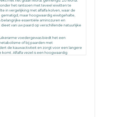
eeks met het graan wordt gemengd. Zo wordt
nder het rantsoen met teveel eiwitten te
te in vergelijking met alfalfa kolven, waar de
n gematigd, maar hoogwaardig eiwitgehalte,
h belangrijke essentiële aminozuren en
dieet van uw paard op verschillende natuurlijke
en suikerarme voedergewas biedt het een
rmetabolisme of bij paarden met
rdert de kauwactiviteit en zorgt voor een langere
e komt. Alfalfa vezel is een hoogwaardig
nen